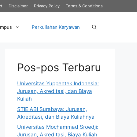
ct
Disclaimer
Privacy Policy
Terms & Conditions
ampus
Perkuliahan Karyawan
Pos-pos Terbaru
Universitas Yuppentek Indonesia:
Jurusan, Akreditasi, dan Biaya
Kuliah
STIE ABI Surabaya: Jurusan,
Akreditasi, dan Biaya Kuliahnya
Universitas Mochammad Sroedji:
Jurusan, Akreditasi, Biaya Kuliah