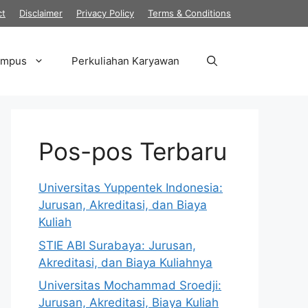
ct
Disclaimer
Privacy Policy
Terms & Conditions
ampus
Perkuliahan Karyawan
Pos-pos Terbaru
Universitas Yuppentek Indonesia:
Jurusan, Akreditasi, dan Biaya
Kuliah
STIE ABI Surabaya: Jurusan,
Akreditasi, dan Biaya Kuliahnya
Universitas Mochammad Sroedji:
Jurusan, Akreditasi, Biaya Kuliah