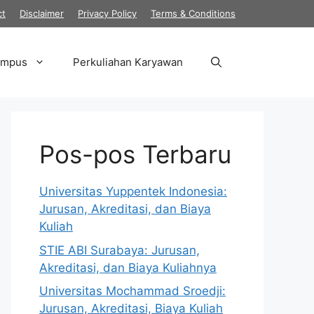
ct
Disclaimer
Privacy Policy
Terms & Conditions
ampus
Perkuliahan Karyawan
Pos-pos Terbaru
Universitas Yuppentek Indonesia:
Jurusan, Akreditasi, dan Biaya
Kuliah
STIE ABI Surabaya: Jurusan,
Akreditasi, dan Biaya Kuliahnya
Universitas Mochammad Sroedji:
Jurusan, Akreditasi, Biaya Kuliah