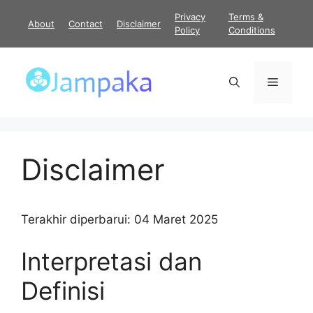
Langsung
Privacy
Terms &
About
Contact
Disclaimer
ke
Policy
Conditions
isi
Menu
Disclaimer
Terakhir diperbarui: 04 Maret 2025
Interpretasi dan
Definisi