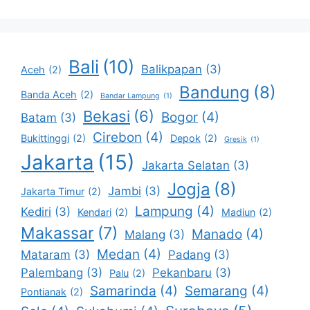
Bali
(10)
Balikpapan
(3)
Aceh
(2)
Bandung
(8)
Banda Aceh
(2)
Bandar Lampung
(1)
Bekasi
(6)
Bogor
(4)
Batam
(3)
Cirebon
(4)
Bukittinggi
(2)
Depok
(2)
Gresik
(1)
Jakarta
(15)
Jakarta Selatan
(3)
Jogja
(8)
Jambi
(3)
Jakarta Timur
(2)
Lampung
(4)
Kediri
(3)
Kendari
(2)
Madiun
(2)
Makassar
(7)
Manado
(4)
Malang
(3)
Medan
(4)
Mataram
(3)
Padang
(3)
Palembang
(3)
Pekanbaru
(3)
Palu
(2)
Samarinda
(4)
Semarang
(4)
Pontianak
(2)