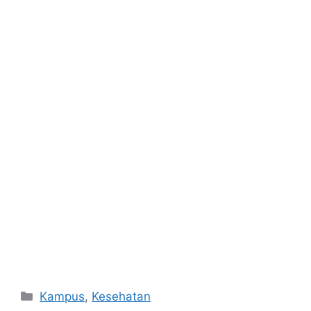
Kategori
Kampus
,
Kesehatan