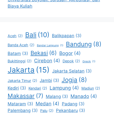
Biaya Kuliah
Bali
(10)
Balikpapan
(3)
Aceh
(2)
Bandung
(8)
Banda Aceh
(2)
Bandar Lampung
(1)
Bekasi
(6)
Bogor
(4)
Batam
(3)
Cirebon
(4)
Bukittinggi
(2)
Depok
(2)
Gresik
(1)
Jakarta
(15)
Jakarta Selatan
(3)
Jogja
(8)
Jambi
(3)
Jakarta Timur
(2)
Lampung
(4)
Kediri
(3)
Kendari
(2)
Madiun
(2)
Makassar
(7)
Manado
(4)
Malang
(3)
Medan
(4)
Mataram
(3)
Padang
(3)
Palembang
(3)
Pekanbaru
(3)
Palu
(2)