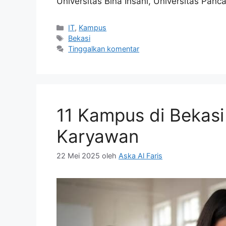
Universitas Bina Insani, Universitas Panca 
Kategori
IT
,
Kampus
Tag
Bekasi
Tinggalkan komentar
11 Kampus di Bekasi
Karyawan
22 Mei 2025
oleh
Aska Al Faris