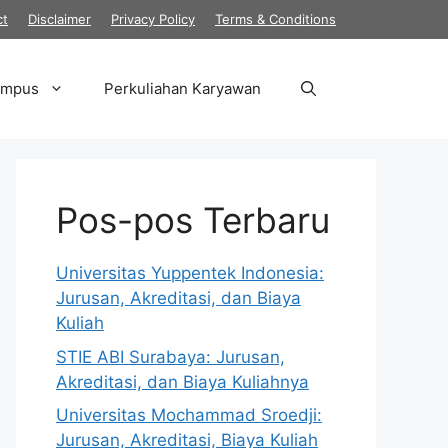
ct
Disclaimer
Privacy Policy
Terms & Conditions
ampus
Perkuliahan Karyawan
Pos-pos Terbaru
Universitas Yuppentek Indonesia:
Jurusan, Akreditasi, dan Biaya
Kuliah
STIE ABI Surabaya: Jurusan,
Akreditasi, dan Biaya Kuliahnya
Universitas Mochammad Sroedji:
Jurusan, Akreditasi, Biaya Kuliah