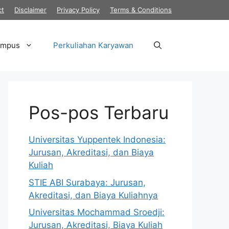
ct
Disclaimer
Privacy Policy
Terms & Conditions
ampus
Perkuliahan Karyawan
Pos-pos Terbaru
Universitas Yuppentek Indonesia:
Jurusan, Akreditasi, dan Biaya
Kuliah
STIE ABI Surabaya: Jurusan,
Akreditasi, dan Biaya Kuliahnya
Universitas Mochammad Sroedji:
Jurusan, Akreditasi, Biaya Kuliah