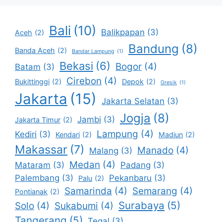
Bali
(10)
Balikpapan
(3)
Aceh
(2)
Bandung
(8)
Banda Aceh
(2)
Bandar Lampung
(1)
Bekasi
(6)
Bogor
(4)
Batam
(3)
Cirebon
(4)
Bukittinggi
(2)
Depok
(2)
Gresik
(1)
Jakarta
(15)
Jakarta Selatan
(3)
Jogja
(8)
Jambi
(3)
Jakarta Timur
(2)
Lampung
(4)
Kediri
(3)
Kendari
(2)
Madiun
(2)
Makassar
(7)
Manado
(4)
Malang
(3)
Medan
(4)
Mataram
(3)
Padang
(3)
Palembang
(3)
Pekanbaru
(3)
Palu
(2)
Samarinda
(4)
Semarang
(4)
Pontianak
(2)
Surabaya
(5)
Solo
(4)
Sukabumi
(4)
Tangerang
(5)
Tegal
(3)