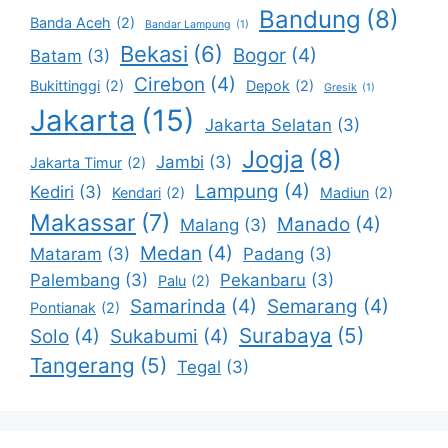
Bandung
(8)
Banda Aceh
(2)
Bandar Lampung
(1)
Bekasi
(6)
Bogor
(4)
Batam
(3)
Cirebon
(4)
Bukittinggi
(2)
Depok
(2)
Gresik
(1)
Jakarta
(15)
Jakarta Selatan
(3)
Jogja
(8)
Jambi
(3)
Jakarta Timur
(2)
Lampung
(4)
Kediri
(3)
Kendari
(2)
Madiun
(2)
Makassar
(7)
Manado
(4)
Malang
(3)
Medan
(4)
Mataram
(3)
Padang
(3)
Palembang
(3)
Pekanbaru
(3)
Palu
(2)
Samarinda
(4)
Semarang
(4)
Pontianak
(2)
Surabaya
(5)
Solo
(4)
Sukabumi
(4)
Tangerang
(5)
Tegal
(3)