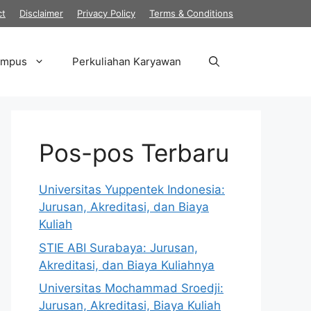
ct
Disclaimer
Privacy Policy
Terms & Conditions
ampus
Perkuliahan Karyawan
Pos-pos Terbaru
Universitas Yuppentek Indonesia:
Jurusan, Akreditasi, dan Biaya
Kuliah
STIE ABI Surabaya: Jurusan,
Akreditasi, dan Biaya Kuliahnya
Universitas Mochammad Sroedji:
Jurusan, Akreditasi, Biaya Kuliah