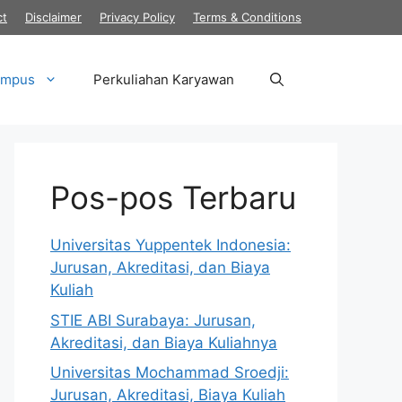
ct
Disclaimer
Privacy Policy
Terms & Conditions
ampus
Perkuliahan Karyawan
Pos-pos Terbaru
Universitas Yuppentek Indonesia:
Jurusan, Akreditasi, dan Biaya
Kuliah
STIE ABI Surabaya: Jurusan,
Akreditasi, dan Biaya Kuliahnya
Universitas Mochammad Sroedji:
Jurusan, Akreditasi, Biaya Kuliah