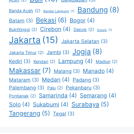
Bandung
(8)
Banda Aceh
(2)
Bandar Lampung
(1)
Bekasi
(6)
Bogor
(4)
Batam
(3)
Cirebon
(4)
Bukittinggi
(2)
Depok
(2)
Gresik
(1)
Jakarta
(15)
Jakarta Selatan
(3)
Jogja
(8)
Jambi
(3)
Jakarta Timur
(2)
Lampung
(4)
Kediri
(3)
Kendari
(2)
Madiun
(2)
Makassar
(7)
Manado
(4)
Malang
(3)
Medan
(4)
Mataram
(3)
Padang
(3)
Palembang
(3)
Pekanbaru
(3)
Palu
(2)
Samarinda
(4)
Semarang
(4)
Pontianak
(2)
Surabaya
(5)
Solo
(4)
Sukabumi
(4)
Tangerang
(5)
Tegal
(3)