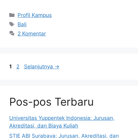
Kategori
Profil Kampus
Tag
Bali
2 Komentar
Halaman
Halaman
1
2
Selanjutnya
→
Pos-pos Terbaru
Universitas Yuppentek Indonesia: Jurusan,
Akreditasi, dan Biaya Kuliah
STIE ABI Surabaya: Jurusan, Akreditasi, dan