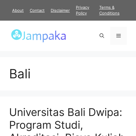
Langsung
Privacy
Terms &
About
Contact
Disclaimer
ke
Policy
Conditions
isi
Menu
Bali
Universitas Bali Dwipa:
Program Studi,